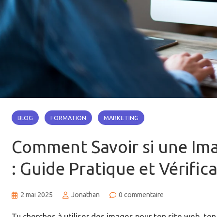
BLOG
FORMATION
MARKETING
Comment Savoir si une Ima
: Guide Pratique et Vérific
2 mai 2025
Jonathan
0 commentaire
Tu cherches à utiliser des images pour ton site web, ton