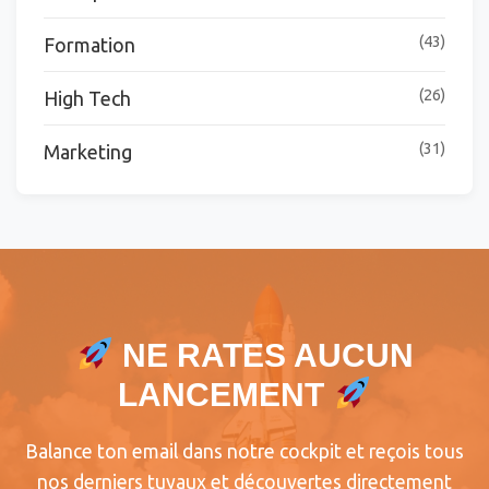
(43)
Formation
(26)
High Tech
(31)
Marketing
NE RATES AUCUN
LANCEMENT
Balance ton email dans notre cockpit et reçois tous
nos derniers tuyaux et découvertes directement